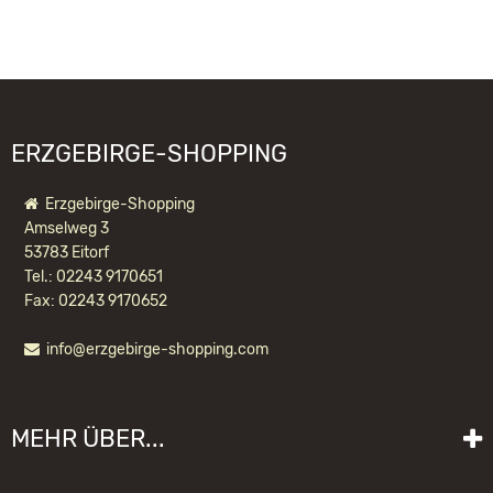
Sandweg 3
09526 Olbernhau
WIR EMPFEHLEN IHNEN NOCH
information@kwo-olbernhau.de
FOLGENDE PRODUKTE:
ERZGEBIRGE-SHOPPING
Erzgebirge-Shopping
Amselweg 3
53783 Eitorf
Tel.: 02243 9170651
Fax: 02243 9170652
info@erzgebirge-shopping.com
RÄUCHERMANN BERGMANN MIT AXT
UND LATERNE
MEHR ÜBER...
99,20 EUR *
Liefer- und Versandkosten