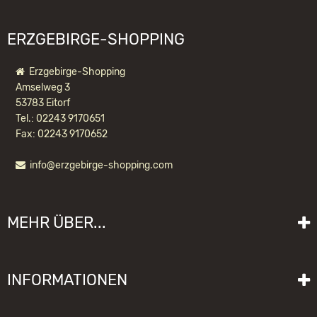
ERZGEBIRGE-SHOPPING
Erzgebirge-Shopping
Amselweg 3
53783 Eitorf
Tel.: 02243 9170651
Fax: 02243 9170652
info@erzgebirge-shopping.com
RÄUCHERMANN MINI
WEIHNACHTSMANN ROT
MEHR ÜBER...
45,90 EUR *
Liefer- und Versandkosten
INFORMATIONEN
Lieferzeit
Impressum
Sitemap