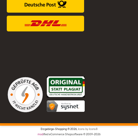
Erzgebirge-Shopping © 2026,
Icons by Icons8
mod
ified eCommerce Shopsoftware © 2009-2026