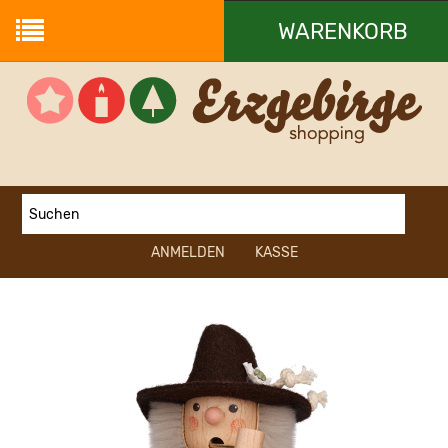
WARENKORB
Ihr Warenkorb ist leer.
ANMELDEN
KASSE