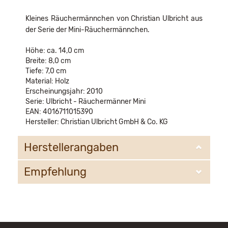
Kleines Räuchermännchen von Christian Ulbricht aus
der Serie der Mini-Räuchermännchen.
Höhe: ca. 14,0 cm
Breite: 8,0 cm
Tiefe: 7,0 cm
Material: Holz
Erscheinungsjahr: 2010
Serie: Ulbricht - Räuchermänner Mini
EAN: 4016711015390
Hersteller: Christian Ulbricht GmbH & Co. KG
Herstellerangaben
Empfehlung
Christian Ulbricht GmbH & Co. KG
Oberheidelberger Strasse 4 A
09548 Kurort Seiffen
WIR EMPFEHLEN IHNEN NOCH
info@ulbricht.com
FOLGENDE PRODUKTE: