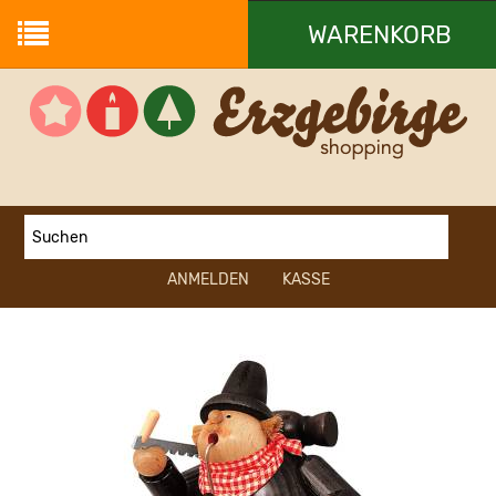
WARENKORB
Ihr Warenkorb ist leer.
ANMELDEN
KASSE