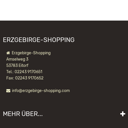
Sandweg 3
09526 Olbernhau
WIR EMPFEHLEN IHNEN NOCH
information@kwo-olbernhau.de
FOLGENDE PRODUKTE:
ERZGEBIRGE-SHOPPING
Erzgebirge-Shopping
Amselweg 3
53783 Eitorf
Tel.: 02243 9170651
Fax: 02243 9170652
info@erzgebirge-shopping.com
RÄUCHERMANN SCHNEIDERIN, SITZEND
MEHR ÜBER...
157,60 EUR *
Liefer- und Versandkosten