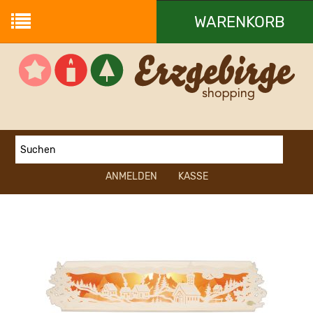
WARENKORB
Ihr Warenkorb ist leer.
ANMELDEN
KASSE