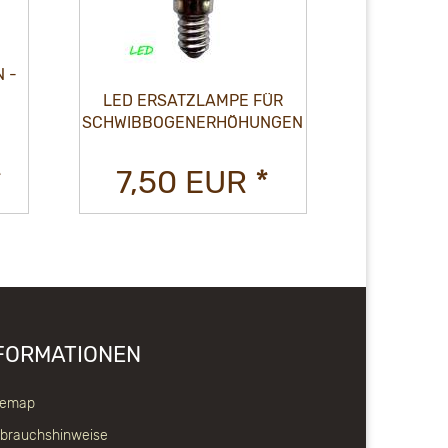
SAIC
 -
SCHWIBBO
ER
LED ERSATZLAMPE FÜR
SCHWIBBOGENERHÖHUNGEN
*
7,50 EUR *
59,9
FORMATIONEN
temap
brauchshinweise