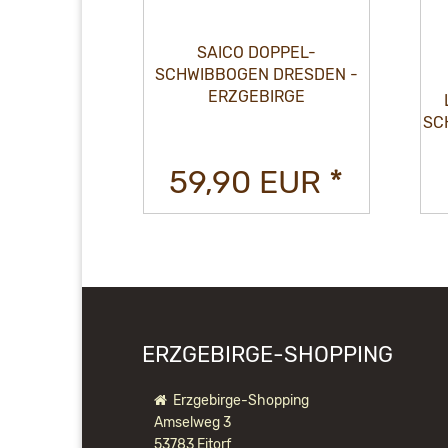
SAICO DOPPEL-
SCHWIBBOGEN DRESDEN -
ERZGEBIRGE
AMPE FÜR
RHÖHUNGEN
SC
UR *
59,90 EUR *
ERZGEBIRGE-SHOPPING
Erzgebirge-Shopping
Amselweg 3
53783 Eitorf