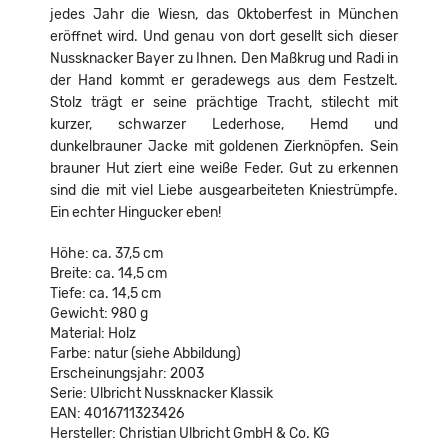
jedes Jahr die Wiesn, das Oktoberfest in München
eröffnet wird. Und genau von dort gesellt sich dieser
Nussknacker Bayer zu Ihnen. Den Maßkrug und Radi in
der Hand kommt er geradewegs aus dem Festzelt.
Stolz trägt er seine prächtige Tracht, stilecht mit
kurzer, schwarzer Lederhose, Hemd und
dunkelbrauner Jacke mit goldenen Zierknöpfen. Sein
brauner Hut ziert eine weiße Feder. Gut zu erkennen
sind die mit viel Liebe ausgearbeiteten Kniestrümpfe.
Ein echter Hingucker eben!
Höhe: ca. 37,5 cm
Breite: ca. 14,5 cm
Tiefe: ca. 14,5 cm
Gewicht: 980 g
Material: Holz
Farbe: natur (siehe Abbildung)
Erscheinungsjahr: 2003
Serie: Ulbricht Nussknacker Klassik
EAN: 4016711323426
Hersteller: Christian Ulbricht GmbH & Co. KG