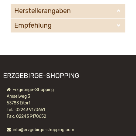
Herstellerangaben
Empfehlung
Christian Ulbricht GmbH & Co. KG
Oberheidelberger Strasse 4 A
09548 Kurort Seiffen
WIR EMPFEHLEN IHNEN NOCH
info@ulbricht.com
FOLGENDE PRODUKTE:
ERZGEBIRGE-SHOPPING
Erzgebirge-Shopping
Amselweg 3
53783 Eitorf
Tel.: 02243 9170651
Fax: 02243 9170652
info@erzgebirge-shopping.com