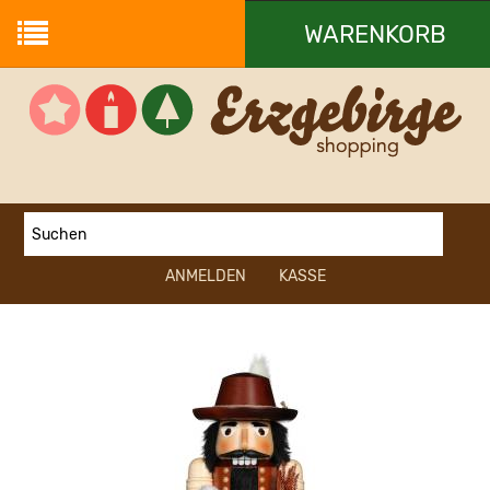
WARENKORB
Ihr Warenkorb ist leer.
ANMELDEN
KASSE