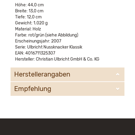
Höhe: 44,0 cm
Breite: 13,0 cm
Tiefe: 12,0 cm
Gewicht: 1.020 g
Material: Holz
Farbe: rot/grün (siehe Abbildung)
Erscheinungsjahr: 2007
Serie: Ulbricht Nussknacker Klassik
EAN: 4016711325307
Hersteller: Christian Ulbricht GmbH & Co. KG
Herstellerangaben
Empfehlung
Christian Ulbricht GmbH & Co. KG
Oberheidelberger Strasse 4 A
09548 Kurort Seiffen
WIR EMPFEHLEN IHNEN NOCH
info@ulbricht.com
FOLGENDE PRODUKTE: