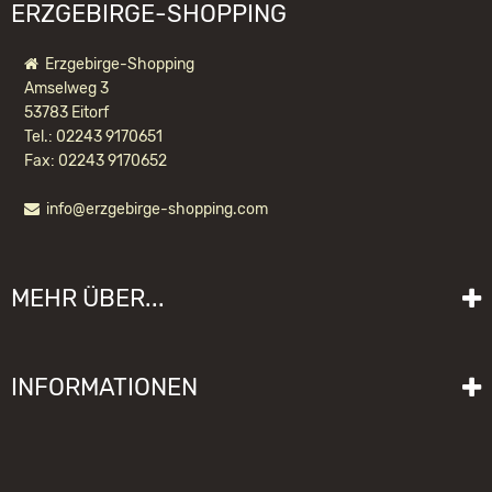
ERZGEBIRGE-SHOPPING
Erzgebirge-Shopping
Amselweg 3
53783 Eitorf
Tel.: 02243 9170651
Fax: 02243 9170652
info@erzgebirge-shopping.com
ULBRICHT NUSSKNACKER
WEIHNACHTSMANN LASIERT
MEHR ÜBER...
169,90 EUR *
Liefer- und Versandkosten
INFORMATIONEN
Lieferzeit
Impressum
Sitemap
Allgemeine Geschäftsbedingungen mit Kundeninformationen
Gebrauchshinweise