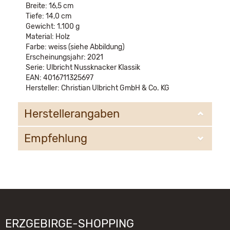
Breite: 16,5 cm
Tiefe: 14,0 cm
Gewicht: 1.100 g
Material: Holz
Farbe: weiss (siehe Abbildung)
Erscheinungsjahr: 2021
Serie: Ulbricht Nussknacker Klassik
EAN: 4016711325697
Hersteller: Christian Ulbricht GmbH & Co. KG
Herstellerangaben
Empfehlung
Christian Ulbricht GmbH & Co. KG
Oberheidelberger Strasse 4 A
09548 Kurort Seiffen
WIR EMPFEHLEN IHNEN NOCH
info@ulbricht.com
FOLGENDE PRODUKTE:
ERZGEBIRGE-SHOPPING