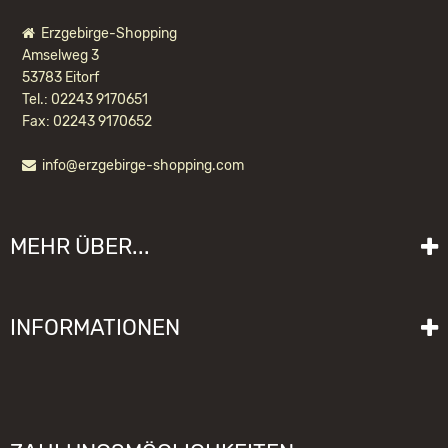
Erzgebirge-Shopping
Amselweg 3
53783 Eitorf
Tel.: 02243 9170651
Fax: 02243 9170652
info@erzgebirge-shopping.com
ULBRICHT NUSSKNACKER SOLDAT
KLEIN NATUR
MEHR ÜBER...
104,90 EUR *
Liefer- und Versandkosten
INFORMATIONEN
Lieferzeit
Impressum
Sitemap
Allgemeine Geschäftsbedingungen mit Kundeninformationen
Gebrauchshinweise
Datenschutzerklärung
Schwibbogen funktioniert nicht