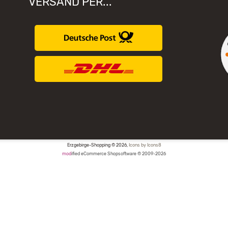
VERSAND PER...
Erzgebirge-Shopping © 2026,
Icons by Icons8
mod
ified eCommerce Shopsoftware © 2009-2026