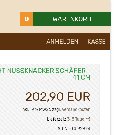
0
WARENKORB
Ihr Warenkorb ist leer.
ANMELDEN
KASSE
HT NUSSKNACKER SCHÄFER -
41 CM
202,90 EUR
inkl. 19 % MwSt. zzgl.
Versandkosten
Lieferzeit:
3-5 Tage
**)
Art.Nr.:
CU32824