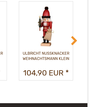
ER
ULBRICHT NUSSKNACKER
ULBRICH
WEIHNACHTSMANN KLEIN
KÖNI
*
104,90 EUR *
104,