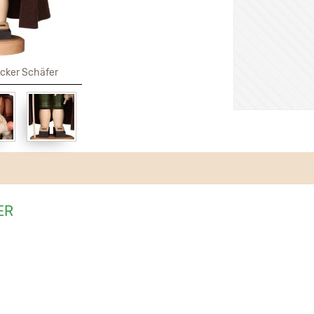
acker Schäfer
ER