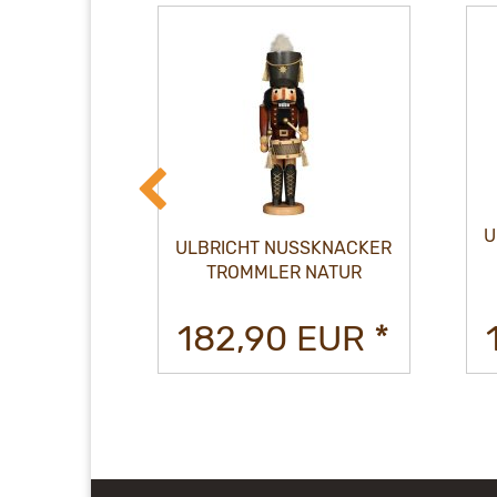
U
SKNACKER
ULBRICHT NUSSKNACKER
N ROT
TROMMLER NATUR
EUR *
182,90 EUR *