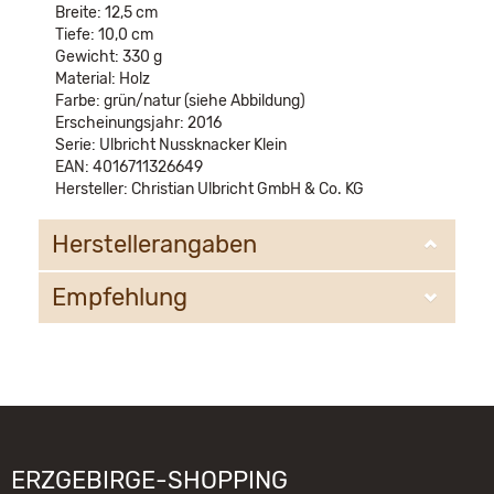
Breite: 12,5 cm
Tiefe: 10,0 cm
Gewicht: 330 g
Material: Holz
Farbe: grün/natur (siehe Abbildung)
Erscheinungsjahr: 2016
Serie: Ulbricht Nussknacker Klein
EAN: 4016711326649
Hersteller: Christian Ulbricht GmbH & Co. KG
Herstellerangaben
Empfehlung
Christian Ulbricht GmbH & Co. KG
Oberheidelberger Strasse 4 A
09548 Kurort Seiffen
WIR EMPFEHLEN IHNEN NOCH
info@ulbricht.com
FOLGENDE PRODUKTE:
ERZGEBIRGE-SHOPPING