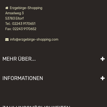
Erzgebirge-Shopping
Amselweg 3
53783 Eitorf
Tel.: 02243 9170651
Fax: 02243 9170652
info@erzgebirge-shopping.com
ULBRICHT NUSSKNACKER FÖRSTER
GRÜN - 25 CM
MEHR ÜBER...
89,50 EUR *
Liefer- und Versandkosten
INFORMATIONEN
Lieferzeit
Impressum
Sitemap
Allgemeine Geschäftsbedingungen mit Kundeninformationen
Gebrauchshinweise
Datenschutzerklärung
Schwibbogen funktioniert nicht