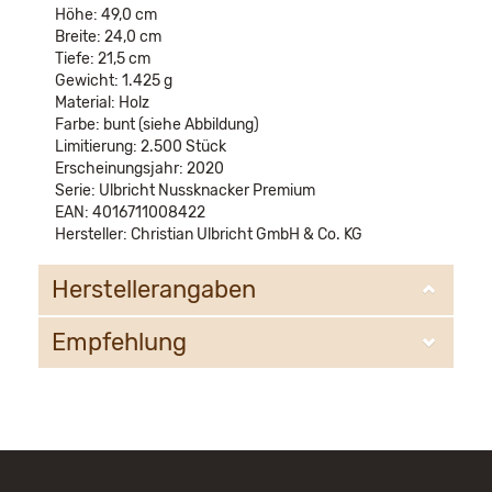
Höhe: 49,0 cm
Breite: 24,0 cm
Tiefe: 21,5 cm
Gewicht: 1.425 g
Material: Holz
Farbe: bunt (siehe Abbildung)
Limitierung: 2.500 Stück
Erscheinungsjahr: 2020
Serie: Ulbricht Nussknacker Premium
EAN: 4016711008422
Hersteller: Christian Ulbricht GmbH & Co. KG
Herstellerangaben
Empfehlung
Christian Ulbricht GmbH & Co. KG
Oberheidelberger Strasse 4 A
09548 Kurort Seiffen
WIR EMPFEHLEN IHNEN NOCH
info@ulbricht.com
FOLGENDE PRODUKTE: