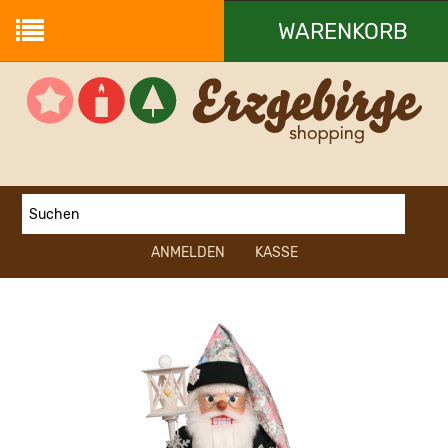
WARENKORB
Ihr Warenkorb ist leer.
ANMELDEN
KASSE