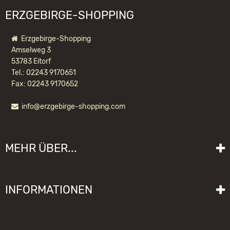
ERZGEBIRGE-SHOPPING
Erzgebirge-Shopping
Amselweg 3
53783 Eitorf
Tel.: 02243 9170651
Fax: 02243 9170652
info@erzgebirge-shopping.com
ULBRICHT NUSSKNACKER SKIFAHRER
NATUR
MEHR ÜBER...
175,90 EUR *
Liefer- und Versandkosten
INFORMATIONEN
Lieferzeit
Impressum
Sitemap
Allgemeine Geschäftsbedingungen mit Kundeninformationen