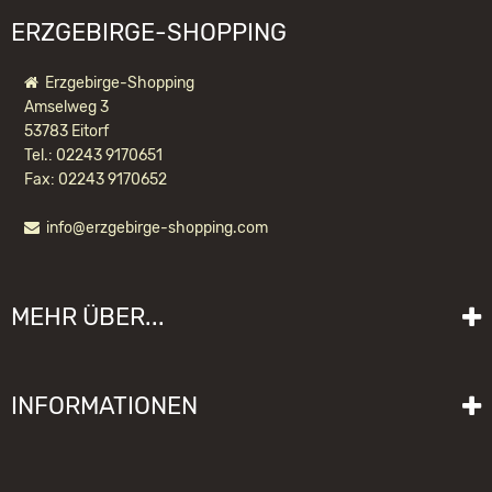
ERZGEBIRGE-SHOPPING
Erzgebirge-Shopping
Amselweg 3
53783 Eitorf
Tel.: 02243 9170651
Fax: 02243 9170652
info@erzgebirge-shopping.com
ULBRICHT NUSSKNACKER
WEIHNACHTSMANN SCHNEEKUGEL
MEHR ÜBER...
273,90 EUR *
Liefer- und Versandkosten
INFORMATIONEN
Lieferzeit
Impressum
Sitemap
Allgemeine Geschäftsbedingungen mit Kundeninformationen