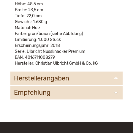
Höhe: 48,5 cm
Breite: 23,5 cm
Tiefe: 22,0 cm
Gewicht: 1.680 g
Material: Holz
Farbe: grün/braun (siehe Abbildung)
Limitierung: 1.000 Stück
Erscheinungsjahr: 2018
Serie: Ulbricht Nussknacker Premium
EAN: 4016711008279
Hersteller: Christian Ulbricht GmbH & Co. KG
Herstellerangaben
Empfehlung
Christian Ulbricht GmbH & Co. KG
Oberheidelberger Strasse 4 A
09548 Kurort Seiffen
WIR EMPFEHLEN IHNEN NOCH
info@ulbricht.com
FOLGENDE PRODUKTE: