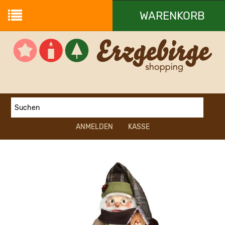
WARENKORB
Ihr Warenkorb ist leer.
ANMELDEN
KASSE