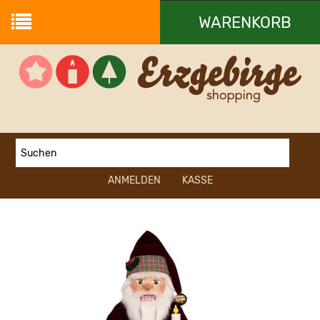
WARENKORB
Ihr Warenkorb ist leer.
ANMELDEN
KASSE