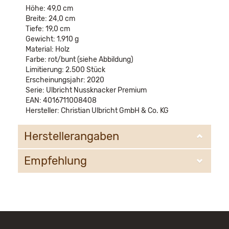
Höhe: 49,0 cm
Breite: 24,0 cm
Tiefe: 19,0 cm
Gewicht: 1.910 g
Material: Holz
Farbe: rot/bunt (siehe Abbildung)
Limitierung: 2.500 Stück
Erscheinungsjahr: 2020
Serie: Ulbricht Nussknacker Premium
EAN: 4016711008408
Hersteller: Christian Ulbricht GmbH & Co. KG
Herstellerangaben
Empfehlung
Christian Ulbricht GmbH & Co. KG
Oberheidelberger Strasse 4 A
09548 Kurort Seiffen
WIR EMPFEHLEN IHNEN NOCH
info@ulbricht.com
FOLGENDE PRODUKTE: