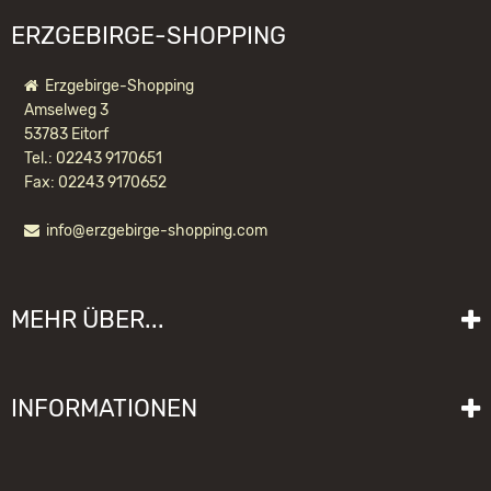
ERZGEBIRGE-SHOPPING
Erzgebirge-Shopping
Amselweg 3
53783 Eitorf
Tel.: 02243 9170651
Fax: 02243 9170652
info@erzgebirge-shopping.com
ULBRICHT NUSSKNACKER SKIFAHRER
NATUR
MEHR ÜBER...
175,90 EUR *
Liefer- und Versandkosten
INFORMATIONEN
Lieferzeit
Impressum
Sitemap
Allgemeine Geschäftsbedingungen mit Kundeninformationen