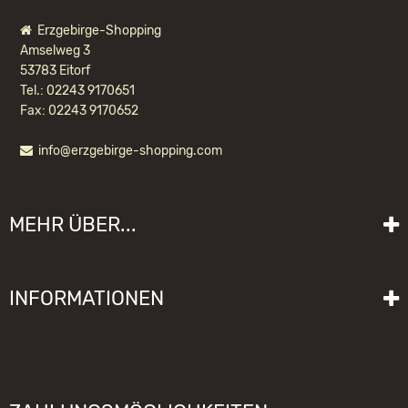
Erzgebirge-Shopping
Amselweg 3
53783 Eitorf
Tel.: 02243 9170651
Fax: 02243 9170652
info@erzgebirge-shopping.com
ULBRICHT NUSSKNACKER WALDMANN
NATUR
MEHR ÜBER...
159,50 EUR *
Liefer- und Versandkosten
INFORMATIONEN
Lieferzeit
Impressum
Sitemap
Allgemeine Geschäftsbedingungen mit Kundeninformationen
Gebrauchshinweise
Datenschutzerklärung
Schwibbogen funktioniert nicht