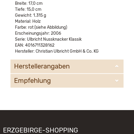
Breite: 17,0 cm
Tiefe: 15,0 cm
Gewicht: 1.315 g
Material: Holz
Farbe: rot (siehe Abbildung)
Erscheinungsjahr: 2006
Serie: Ulbricht Nussknacker Klassik
EAN: 4016711328162
Hersteller: Christian Ulbricht GmbH & Co. KG
Herstellerangaben
Empfehlung
Christian Ulbricht GmbH & Co. KG
Oberheidelberger Strasse 4 A
09548 Kurort Seiffen
WIR EMPFEHLEN IHNEN NOCH
info@ulbricht.com
FOLGENDE PRODUKTE:
ERZGEBIRGE-SHOPPING