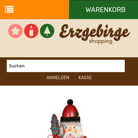
WARENKORB
Ihr Warenkorb ist leer.
ANMELDEN
KASSE