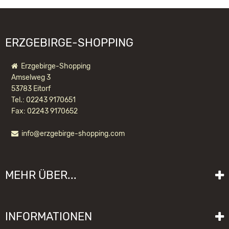
FOLGENDE PRODUKTE:
ERZGEBIRGE-SHOPPING
Erzgebirge-Shopping
Amselweg 3
53783 Eitorf
Tel.: 02243 9170651
Fax: 02243 9170652
info@erzgebirge-shopping.com
RÄUCHERMÄNNCHEN WICHTEL
WEIHNACHTSMANN
MEHR ÜBER...
183,20 EUR *
Liefer- und Versandkosten
INFORMATIONEN
Lieferzeit