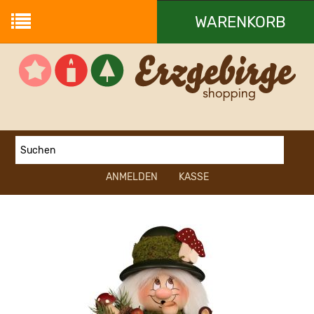
WARENKORB
Ihr Warenkorb ist leer.
ANMELDEN
KASSE