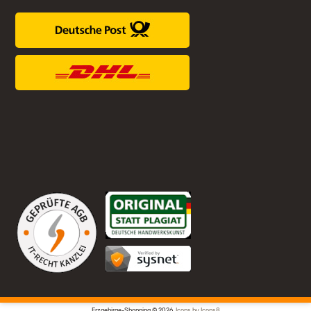
Erzgebirge-Shopping © 2026,
Icons by Icons8