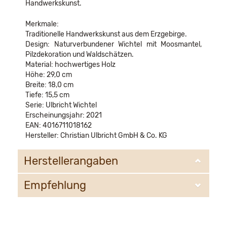
Handwerkskunst.
Merkmale:
Traditionelle Handwerkskunst aus dem Erzgebirge.
Design: Naturverbundener Wichtel mit Moosmantel,
Pilzdekoration und Waldschätzen.
Material: hochwertiges Holz
Höhe: 29,0 cm
Breite: 18,0 cm
Tiefe: 15,5 cm
Serie: Ulbricht Wichtel
Erscheinungsjahr: 2021
EAN: 4016711018162
Hersteller: Christian Ulbricht GmbH & Co. KG
Herstellerangaben
Empfehlung
Christian Ulbricht GmbH & Co. KG
Oberheidelberger Strasse 4 A
09548 Kurort Seiffen
WIR EMPFEHLEN IHNEN NOCH
info@ulbricht.com