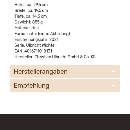
Höhe: ca. 29,5 cm
Breite: ca. 19,5 cm
Tiefe: ca. 14,5 cm
Gewicht: 855 g
Material: Holz
Farbe: natur (siehe Abbildung)
Erscheinungsjahr: 2021
Serie: Ulbricht Wichtel
EAN: 4016711018131
Hersteller: Christian Ulbricht GmbH & Co. KG
Herstellerangaben
Empfehlung
Christian Ulbricht GmbH & Co. KG
Oberheidelberger Strasse 4 A
09548 Kurort Seiffen
WIR EMPFEHLEN IHNEN NOCH
info@ulbricht.com
FOLGENDE PRODUKTE: