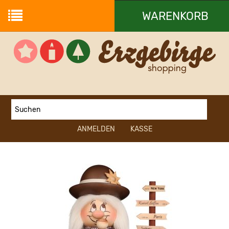
WARENKORB
Ihr Warenkorb ist leer.
ANMELDEN
KASSE