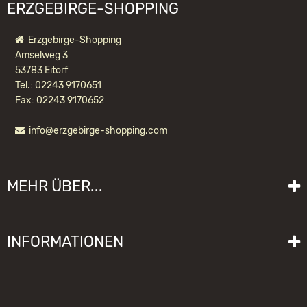
ERZGEBIRGE-SHOPPING
Erzgebirge-Shopping
Amselweg 3
53783 Eitorf
Tel.: 02243 9170651
Fax: 02243 9170652
info@erzgebirge-shopping.com
RÄUCHERMÄNNCHEN WICHTEL
WALDWEIHNACHT
MEHR ÜBER...
183,20 EUR *
Liefer- und Versandkosten
INFORMATIONEN
Lieferzeit
Impressum
Sitemap
Allgemeine Geschäftsbedingungen mit Kundeninformationen
Gebrauchshinweise