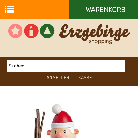
WARENKORB
Ihr Warenkorb ist leer.
ANMELDEN
KASSE