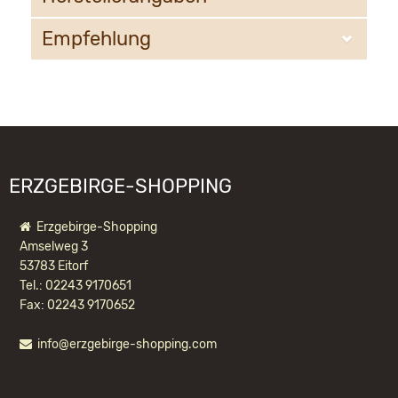
Empfehlung
KWO Kunstgewerbe-Werkstätten Olbernhau GmbH
Sandweg 3
09526 Olbernhau
WIR EMPFEHLEN IHNEN NOCH
information@kwo-olbernhau.de
FOLGENDE PRODUKTE:
ERZGEBIRGE-SHOPPING
Erzgebirge-Shopping
Amselweg 3
53783 Eitorf
Tel.: 02243 9170651
Fax: 02243 9170652
info@erzgebirge-shopping.com
BALTHASAR MINI