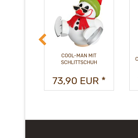
 AUF
COOL-MAN MIT
EN-
SCHLITTSCHUH
TZER
EUR *
73,90 EUR *