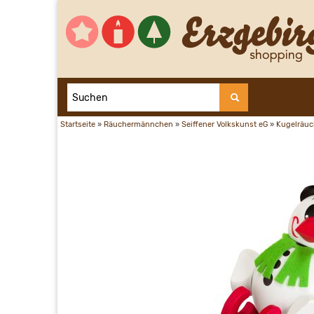
Startseite
»
Räuchermännchen
»
Seiffener Volkskunst eG
»
Kugelräuc