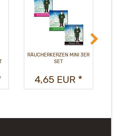
COO
RÄUCHERKERZEN MINI 3ER
SC
T
SET
DOP
*
4,65 EUR *
110,