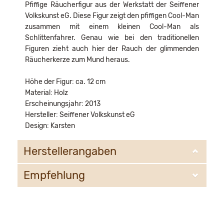
Pfiffige Räucherfigur aus der Werkstatt der Seiffener
Volkskunst eG. Diese Figur zeigt den pfiffigen Cool-Man
zusammen mit einem kleinen Cool-Man als
Schlittenfahrer. Genau wie bei den traditionellen
Figuren zieht auch hier der Rauch der glimmenden
Räucherkerze zum Mund heraus.
Höhe der Figur: ca. 12 cm
Material: Holz
Erscheinungsjahr: 2013
Hersteller: Seiffener Volkskunst eG
Design: Karsten
Herstellerangaben
Empfehlung
Seiffener Volkskunst eG
Bahnhofstr. 12
09548 Kurort Seiffen
WIR EMPFEHLEN IHNEN NOCH
email@schauwerkstatt.de
FOLGENDE PRODUKTE: