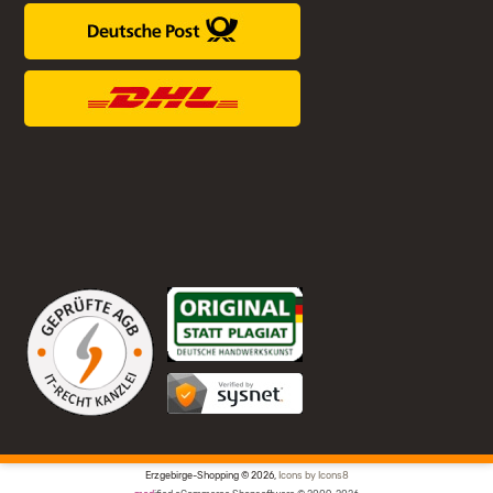
Erzgebirge-Shopping © 2026,
Icons by Icons8