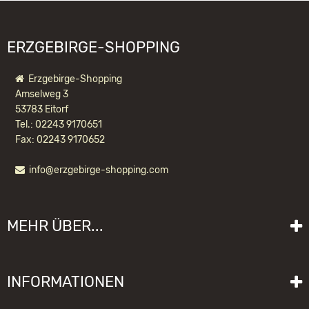
ERZGEBIRGE-SHOPPING
Erzgebirge-Shopping
Amselweg 3
53783 Eitorf
Tel.: 02243 9170651
Fax: 02243 9170652
info@erzgebirge-shopping.com
COOL-MAN MIT SCHLITTEN
MEHR ÜBER...
76,50 EUR *
Liefer- und Versandkosten
INFORMATIONEN
Lieferzeit
Impressum