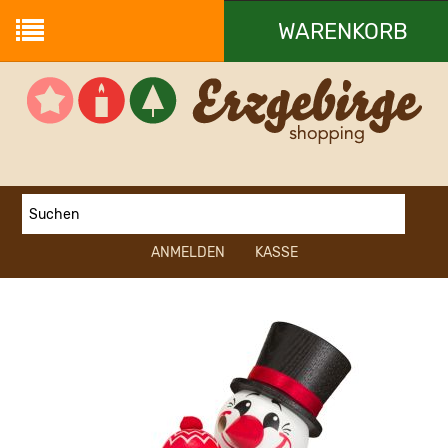
WARENKORB
Ihr Warenkorb ist leer.
ANMELDEN
KASSE