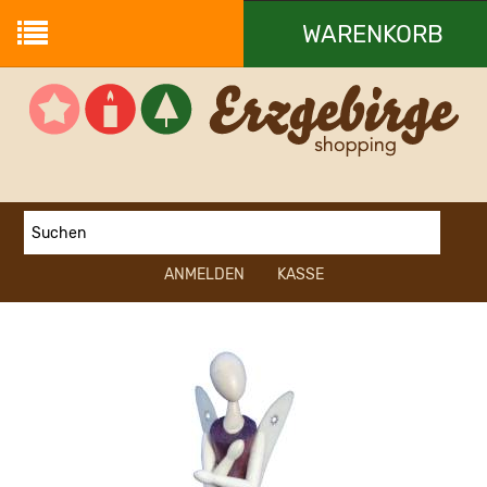
WARENKORB
Ihr Warenkorb ist leer.
ANMELDEN
KASSE