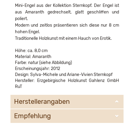
Mini-Engel aus der Kollektion Sternkopf. Der Engel ist
aus Amaranth gedrechselt, glatt geschliffen und
poliert.
Modern und zeitlos präsentieren sich diese nur 8 cm
hohen Engel.
Traditionelle Holzkunst mit einem Hauch von Erotik.
Höhe: ca. 8,0 cm
Material: Amaranth
Farbe: natur (siehe Abbildung)
Erscheinungsjahr: 2012
Design: Sylva-Michele und Ariane-Vivien Sternkopf
Hersteller: Erzgebirgische Holzkunst Gahlenz GmbH
RuT
Herstellerangaben
Empfehlung
Erzgebirgische Holzkunst Gahlenz GmbH RuT
Gahlenzer Str. 20
09569 Oederan