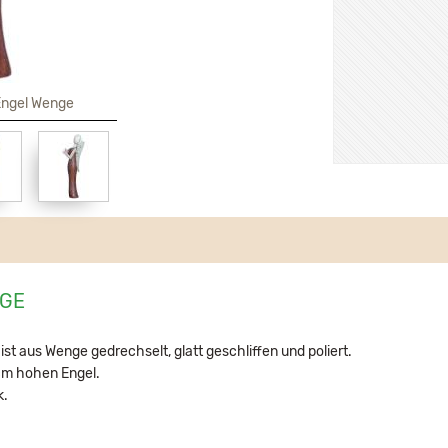
 Engel Wenge
NGE
ist aus Wenge gedrechselt, glatt geschliffen und poliert.
 cm hohen Engel.
k.