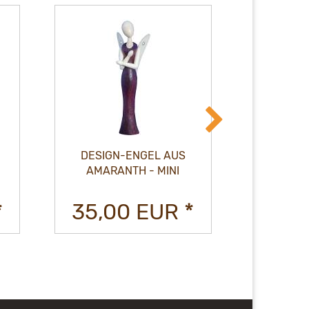
US
DESIGN-ENGEL AUS
DES
I
AHORN - MINI
R
 *
30,40 EUR *
35