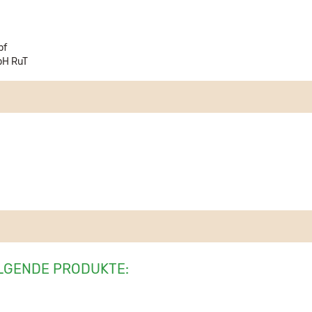
pf
bH RuT
LGENDE PRODUKTE: