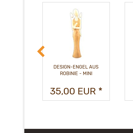
NGEL AUS
DESIGN-ENGEL AUS
 - MINI
MAKASSAR - MINI
 EUR *
47,00 EUR *