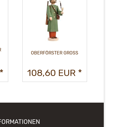
R
OBERFÖRSTER GROSS
GENTL
*
108,60 EUR *
108,
FORMATIONEN