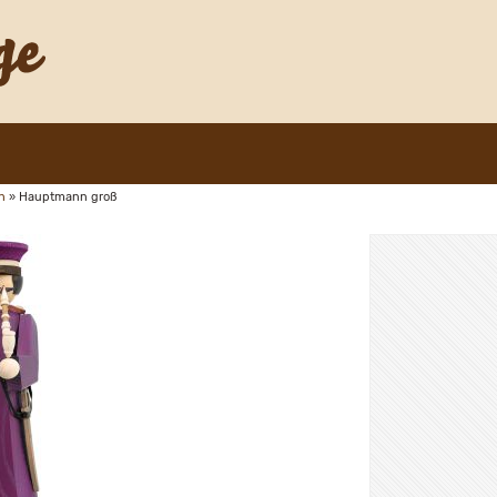
n
»
Hauptmann groß