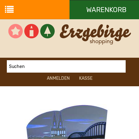
WARENKORB
Ihr Warenkorb ist leer.
ANMELDEN
KASSE