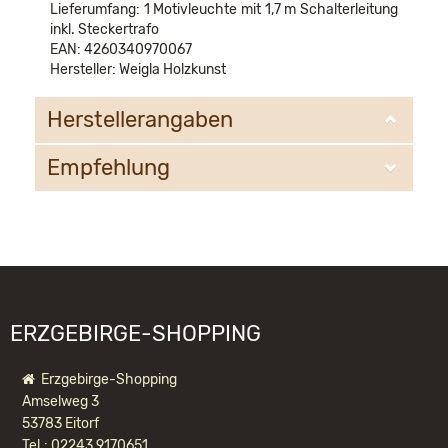
Lieferumfang: 1 Motivleuchte mit 1,7 m Schalterleitung
inkl. Steckertrafo
EAN: 4260340970067
Hersteller: Weigla Holzkunst
Herstellerangaben
Empfehlung
WEIGLA e.K.
Deutschkatharinenberg 23
09548 Deutschneudorf
WIR EMPFEHLEN IHNEN NOCH
info@weigla.de
FOLGENDE PRODUKTE:
ERZGEBIRGE-SHOPPING
Erzgebirge-Shopping
Amselweg 3
53783 Eitorf
Tel.: 02243 9170651