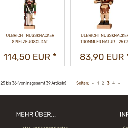
ULBRICHT NUSSKNACKER
ULBRICHT NUSSKNACKE
SPIELZEUGSOLDAT
TROMMLER NATUR - 25 C
114,50 EUR *
83,90 EUR 
e
25
bis
36
(von insgesamt
39
Artikeln)
Seiten:
«
1
2
3
4
»
MEHR ÜBER...
IN