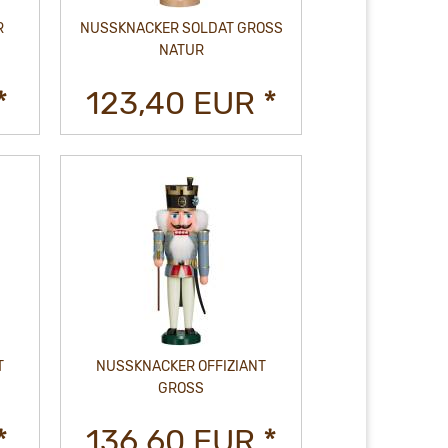
R
NUSSKNACKER SOLDAT GROSS N
ATUR
*
123,40 EUR *
T
NUSSKNACKER OFFIZIANT
GROSS
*
136,60 EUR *