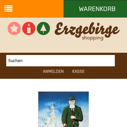
WARENKORB
Ihr Warenkorb ist leer.
ANMELDEN
KASSE