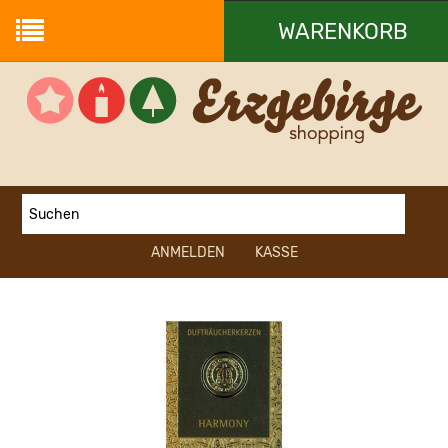
WARENKORB
Ihr Warenkorb ist leer.
ANMELDEN
KASSE