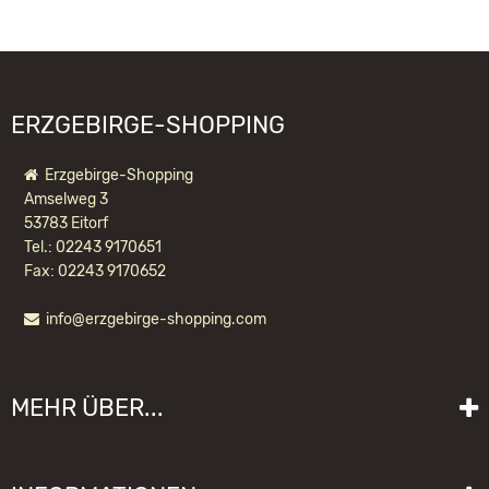
09474 Crottendorf
WIR EMPFEHLEN IHNEN NOCH
info@crottendorfer-raeucherkerzen.de
FOLGENDE PRODUKTE:
ERZGEBIRGE-SHOPPING
Erzgebirge-Shopping
Amselweg 3
53783 Eitorf
Tel.: 02243 9170651
Fax: 02243 9170652
info@erzgebirge-shopping.com
RÄUCHERKERZEN BLUE VELVET
MEHR ÜBER...
2,70 EUR *
Liefer- und Versandkosten