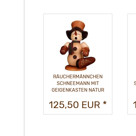
NNCHEN
RÄUCHERMÄNNCHEN
N MIT
SCHNEEMANN MIT LEIER
N NATUR
WEISS
EUR *
125,50 EUR *