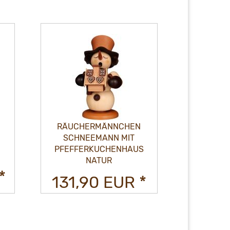
RÄUCHERMÄNNCHEN
RÄUCH
SCHNEEMANN MIT
SCHNEEM
S
GEIGENKASTEN NATUR
125,50 EUR *
125,
*