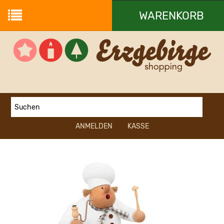
WARENKORB
Ihr Warenkorb ist leer.
ANMELDEN
KASSE