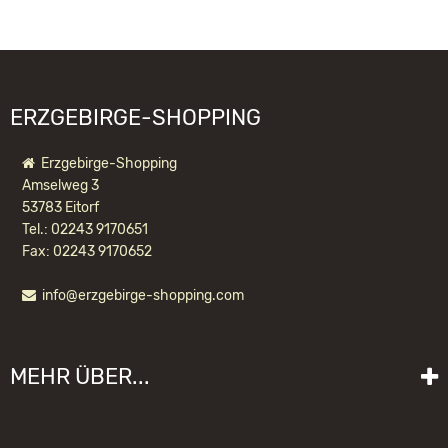
09526 Olbernhau
WIR EMPFEHLEN IHNEN NOCH
information@kwo-olbernhau.de
FOLGENDE PRODUKTE:
ERZGEBIRGE-SHOPPING
Erzgebirge-Shopping
Amselweg 3
53783 Eitorf
Tel.: 02243 9170651
Fax: 02243 9170652
info@erzgebirge-shopping.com
RÄUCHERMANN SCHNEIDERIN, SITZEND
MEHR ÜBER...
157,60 EUR *
Liefer- und Versandkosten