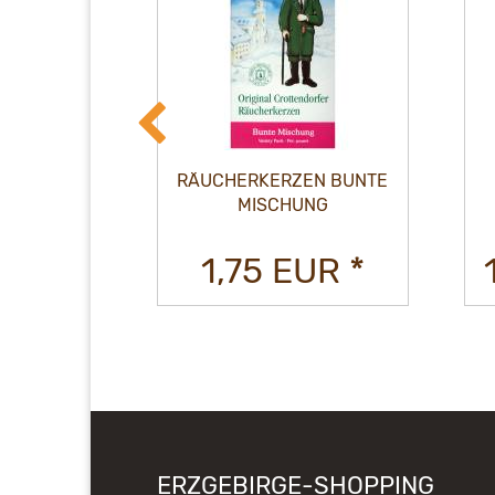
HEILIGER
RÄUCHERKERZEN BUNTE
LAUS
MISCHUNG
EUR *
1,75 EUR *
ERZGEBIRGE-SHOPPING