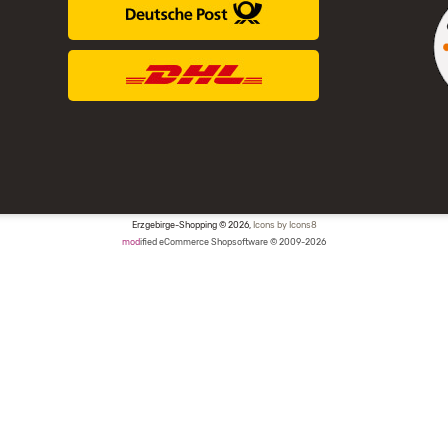
Erzgebirge-Shopping © 2026,
Icons by Icons8
mod
ified eCommerce Shopsoftware © 2009-2026