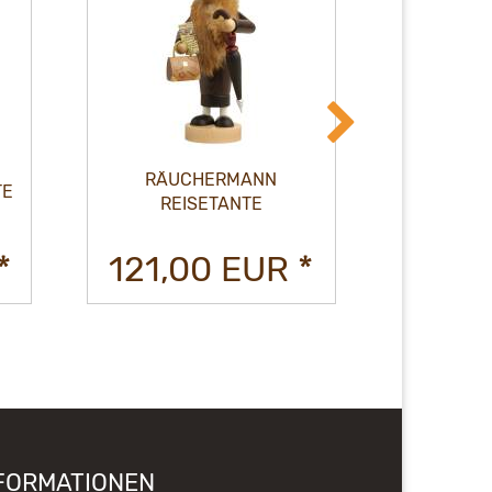
RÄUCHERMANN
RÄUCHER
TE
REISETANTE
ST.
*
121,00 EUR *
175,
FORMATIONEN