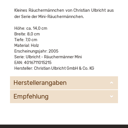
Kleines Räuchermännchen von Christian Ulbricht aus
der Serie der Mini-Räuchermännchen.
Höhe: ca. 14,0 cm
Breite: 8,0 cm
Tiefe: 7,0 cm
Material: Holz
Erscheinungsjahr: 2005
Serie: Ulbricht - Räuchermänner Mini
EAN: 4016711015215
Hersteller: Christian Ulbricht GmbH & Co. KG
Herstellerangaben
Empfehlung
Christian Ulbricht GmbH & Co. KG
Oberheidelberger Strasse 4 A
09548 Kurort Seiffen
WIR EMPFEHLEN IHNEN NOCH
info@ulbricht.com
FOLGENDE PRODUKTE: