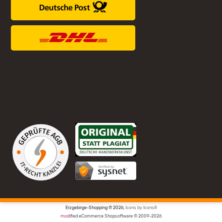
Erzgebirge-Shopping © 2026,
Icons by Icons8
mod
ified eCommerce Shopsoftware © 2009-2026