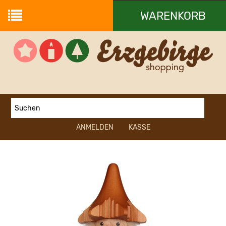
WARENKORB
Ihr Warenkorb ist leer.
ANMELDEN
KASSE