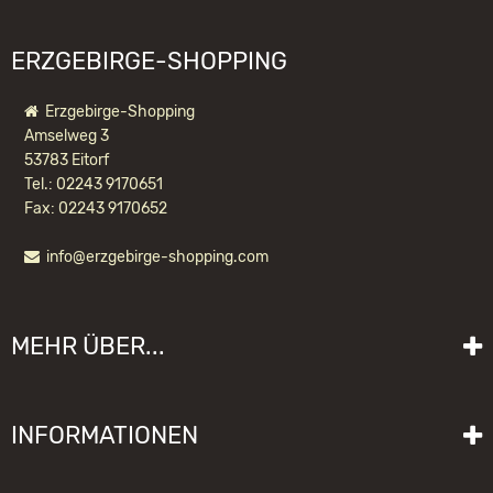
ERZGEBIRGE-SHOPPING
Erzgebirge-Shopping
Amselweg 3
53783 Eitorf
Tel.: 02243 9170651
Fax: 02243 9170652
info@erzgebirge-shopping.com
RÄUCHERMANN MINI
WEIHNACHTSMANN MIT SPIELZEUG
MEHR ÜBER...
50,50 EUR *
Liefer- und Versandkosten
INFORMATIONEN
Lieferzeit
Impressum
Sitemap