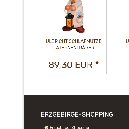
LAFMÜTZE
ULBRICHT SCHLAFMÜTZE
U
SMANN
LATERNENTRÄGER
EUR *
89,30 EUR *
ERZGEBIRGE-SHOPPING
Erzgebirge-Shopping