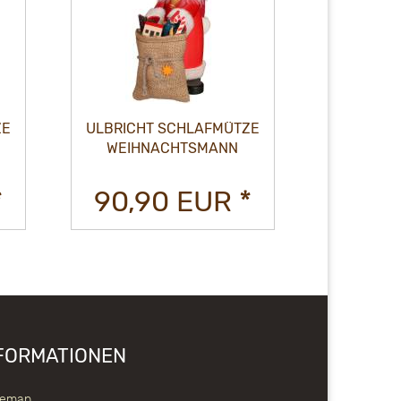
ZE
ULBRICHT SCHLAFMÜTZE
ULBRICH
WEIHNACHTSMANN
LATE
*
90,90 EUR *
89,3
FORMATIONEN
temap