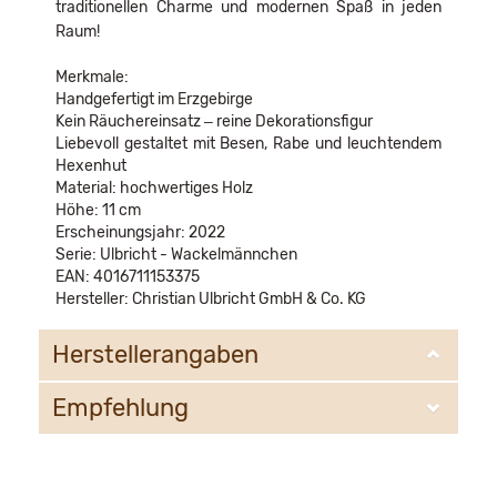
traditionellen Charme und modernen Spaß in jeden
Raum!
Merkmale:
Handgefertigt im Erzgebirge
Kein Räuchereinsatz – reine Dekorationsfigur
Liebevoll gestaltet mit Besen, Rabe und leuchtendem
Hexenhut
Material: hochwertiges Holz
Höhe: 11 cm
Erscheinungsjahr: 2022
Serie: Ulbricht - Wackelmännchen
EAN: 4016711153375
Hersteller: Christian Ulbricht GmbH & Co. KG
Herstellerangaben
Empfehlung
Christian Ulbricht GmbH & Co. KG
Oberheidelberger Strasse 4 A
09548 Kurort Seiffen
WIR EMPFEHLEN IHNEN NOCH
info@ulbricht.com