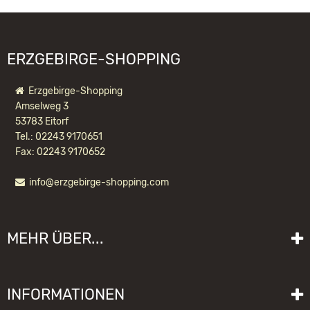
FOLGENDE PRODUKTE:
ERZGEBIRGE-SHOPPING
Erzgebirge-Shopping
Amselweg 3
53783 Eitorf
Tel.: 02243 9170651
Fax: 02243 9170652
info@erzgebirge-shopping.com
WACKELMÄNNCHEN
ZAPFENMÄNNCHEN NATUR
MEHR ÜBER...
19,20 EUR *
Liefer- und Versandkosten
INFORMATIONEN
Lieferzeit