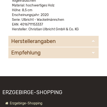
Vogelhäuschen
Material: hochwertiges Holz
Höhe: 8,5 cm
Erscheinungsjahr: 2020
Serie: Ulbricht - Wackelmännchen
EAN: 4016711153337
Hersteller: Christian Ulbricht GmbH & Co. KG
Herstellerangaben
Empfehlung
Christian Ulbricht GmbH & Co. KG
Oberheidelberger Strasse 4 A
09548 Kurort Seiffen
WIR EMPFEHLEN IHNEN NOCH
info@ulbricht.com
FOLGENDE PRODUKTE:
ERZGEBIRGE-SHOPPING
Erzgebirge-Shopping