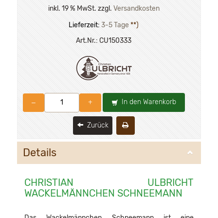
inkl. 19 % MwSt. zzgl.
Versandkosten
Lieferzeit:
3-5 Tage
**)
Art.Nr.:
CU150333
In den Warenkorb
–
+
Zurück
Details
CHRISTIAN ULBRICHT
WACKELMÄNNCHEN SCHNEEMANN
Das Wackelmännchen Schneemann ist eine