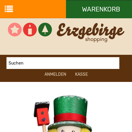
WARENKORB
Ihr Warenkorb ist leer.
ANMELDEN
KASSE