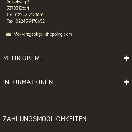
Amselweg 3
53783 Eitorf
Tel.: 02243 9170651
Fax: 02243 9170652
info@erzgebirge-shopping.com
WACKELMÄNNCHEN BAYER NATUR
MEHR ÜBER...
19,20 EUR *
Liefer- und Versandkosten
INFORMATIONEN
Lieferzeit
Impressum
Sitemap
Allgemeine Geschäftsbedingungen mit Kundeninformationen
Gebrauchshinweise
Datenschutzerklärung
Schwibbogen funktioniert nicht
ZAHLUNGSMÖGLICHKEITEN
Widerrufsrecht
Räuchermännchen zieht nicht
Elektronischer Widerruf