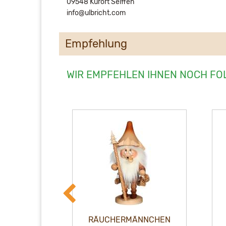
09548 Kurort Seiffen
info@ulbricht.com
Empfehlung
WIR EMPFEHLEN IHNEN NOCH FO
NNCHEN
RÄUCHERMÄNNCHEN