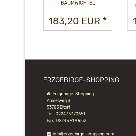
INKEHRER
BAUMWICHTEL
EUR *
183,20 EUR *
ERZGEBIRGE-SHOPPING
Erzgebirge-Shopping
Amselweg 3
53783 Eitorf
Tel.: 02243 9170651
Fax: 02243 9170652
info@erzgebirge-shopping.com