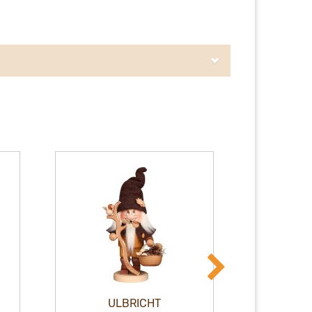
ULBRICHT
RÄUCH