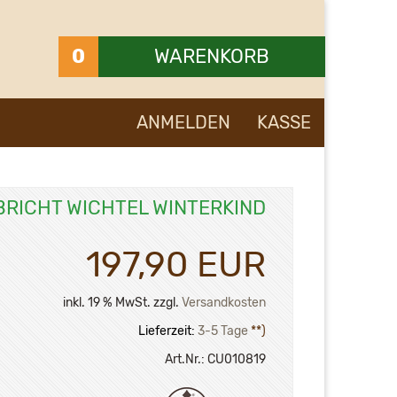
0
WARENKORB
Ihr Warenkorb ist leer.
ANMELDEN
KASSE
BRICHT WICHTEL WINTERKIND
197,90 EUR
inkl. 19 % MwSt. zzgl.
Versandkosten
Lieferzeit:
3-5 Tage
**)
Art.Nr.:
CU010819