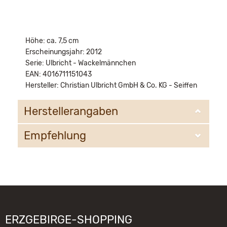
Höhe: ca. 7,5 cm
Erscheinungsjahr: 2012
Serie: Ulbricht - Wackelmännchen
EAN: 4016711151043
Hersteller: Christian Ulbricht GmbH & Co. KG - Seiffen
Herstellerangaben
Empfehlung
Christian Ulbricht GmbH & Co. KG
Oberheidelberger Strasse 4 A
09548 Kurort Seiffen
WIR EMPFEHLEN IHNEN NOCH
info@ulbricht.com
FOLGENDE PRODUKTE:
ERZGEBIRGE-SHOPPING