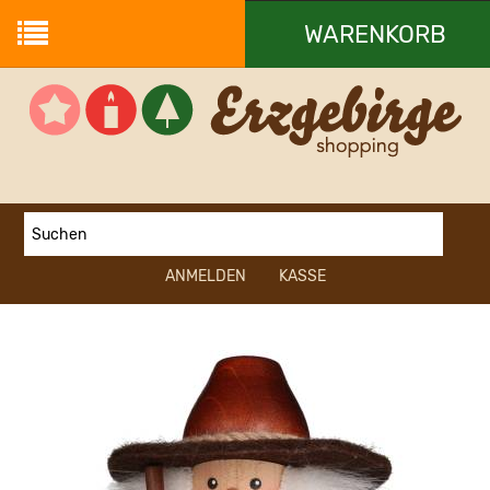
WARENKORB
Ihr Warenkorb ist leer.
ANMELDEN
KASSE