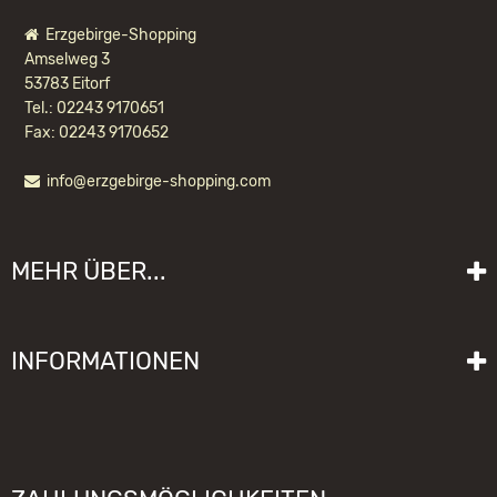
Erzgebirge-Shopping
Amselweg 3
53783 Eitorf
Tel.: 02243 9170651
Fax: 02243 9170652
info@erzgebirge-shopping.com
WACKELMÄNNCHEN PILZMÄNNLE
MEHR ÜBER...
19,20 EUR *
Liefer- und Versandkosten
INFORMATIONEN
Lieferzeit
Impressum
Sitemap
Allgemeine Geschäftsbedingungen mit Kundeninformationen
Gebrauchshinweise
Datenschutzerklärung
Schwibbogen funktioniert nicht